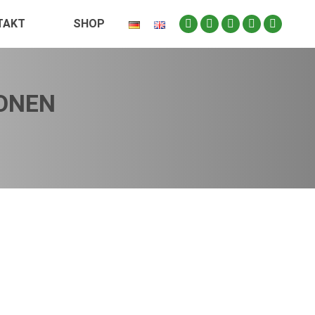
TAKT
SHOP
ONEN
annabidiol beauftragt. Kerstin Iffland und Dr. med.
 versteht sich als eine Aktualisierung der