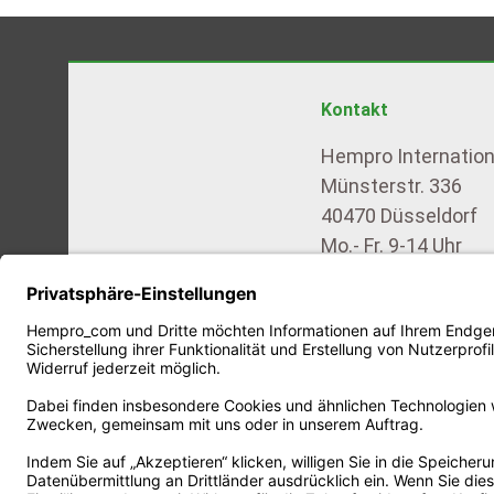
Kontakt
Hempro Internatio
Münsterstr. 336
40470 Düsseldorf
Mo.- Fr. 9-14 Uhr
Tel.: +49 211 – 699
Fax: +49 211 – 699 
E-Mail: service@h