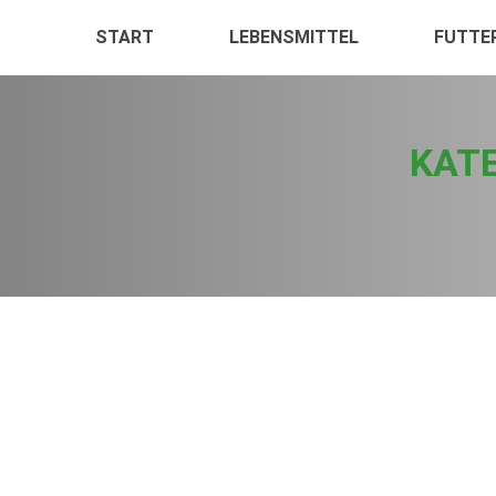
START
LEBENSMITTEL
FUTTE
KATE
Neue Studie zur Sicherheit und Nebenwi
Publikationen
Von
Sven
2. Dezember 2016
Die European Industrial Hemp Association (EIHA) hat ein
Franjo Grothenhermen betrachten hier klinische Studien 
ausführlichen Studie von Bergamaschi und Kollegen aus 2