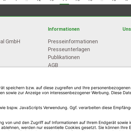
Informationen
Uns
nal GmbH
Presseinformationen
Presseunterlagen
Publikationen
AGB
 90 56 – 10
Datenschutz
90 56 – 18
Impressum
empro.com
Copyright ©
2026
Hempro International