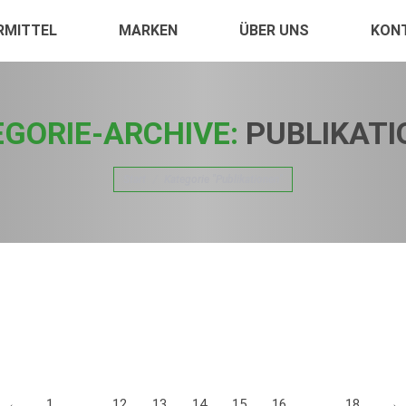
RMITTEL
MARKEN
ÜBER UNS
KON
GORIE-ARCHIVE:
PUBLIKATI
Sie befinden sich hier:
Start
Kategorie "Publikationen"
rkung von Cannabidiol (CBD)
e neue Untersuchung zur Sicherheit und zu den Nebenwirkungen von C
und mögliche Wechselwirkungen mit anderen Medikamenten. Die Arbeit
011. Zur Zeit nur…
←
1
…
12
13
14
15
16
…
18
→