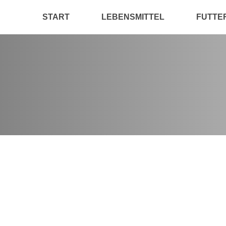
START
LEBENSMITTEL
FUTTE
Aktuelle Studien zu angemessenem Em
Publikationen
Von
Sven
8. September 2022
Deutsch: Aktuelle Studien* legen nahe, dass EFSAs THC-E
12-fach höheren Wert vor. Dies würde die Lage für Bauer
Hinblick auf den Klimaschutz ist es wichtig, dass Lebens