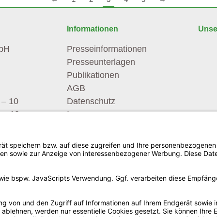
Informationen
Unser
mbH
Presseinformationen
Presseunterlagen
Publikationen
AGB
 – 10
Datenschutz
 – 18
Impressum
.com
Copyright ©
2026
Hempro International