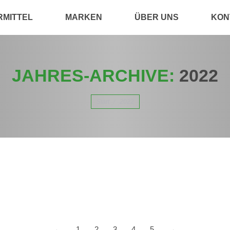
RMITTEL
MARKEN
ÜBER UNS
KON
JAHRES-ARCHIVE:
2022
Sie befinden sich hier:
Start
2022
pfehlungswert von THC-Aufnahme durch Leben
mpfehlungswert von 1 µg/kg KG/Tag für die Lebensmittelaufnahme unn
n und Lebensmittel-Industrie deutlich entspannen, insbesondere bezü
mittel und…
←
1
2
3
4
5
→