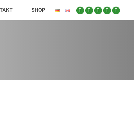
TAKT
SHOP
smittel
ötig niedrig ist. Jene Studien schlagen einen 7- bis
glich des aktuellen behördlichen Drucks. Gerade im