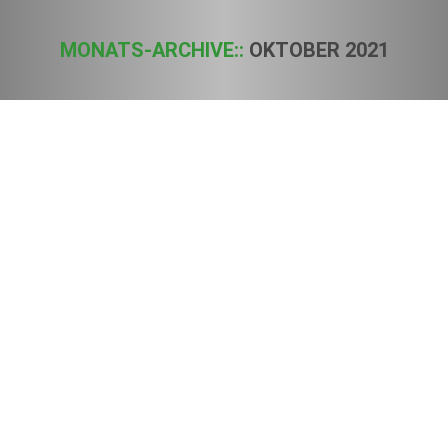
MONATS-ARCHIVE::
OKTOBER 2021
Sie befinden sich hier:
Hempro Int. vs. BVL: Düsseldorfer
Unternehmen fordert vor Gericht freien
Warenverkehr für Hanfblättertee auch in
Deutschland
Presseinformationen
Von
Sven
26. Oktober 2021
Die unterschiedlichen Auffassungen bezüglich der
Verkehrsfähigkeit von Hanfblättertee in Deutschland wird nun
vor Gericht entschieden werden. Nachdem das Bundesamt
für Verbraucherschutz und Lebensmittelsicherheit (BVL) die
erforderliche Allgemeinverfügung verweigert, zieht Hempro
Int. vor das zuständige Verwaltungsgericht Braunschweig. Für
Lebensmittel aus einem anderen Mitgliedstaat der