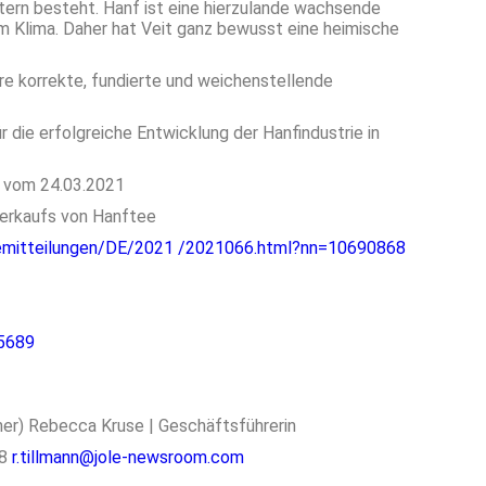
ttern besteht. Hanf ist eine hierzulande wachsende
erem Klima. Daher hat Veit ganz bewusst eine heimische
ihre korrekte, fundierte und weichenstellende
r die erfolgreiche Entwicklung der Hanfindustrie in
1 vom 24.03.2021
Verkaufs von Hanftee
emitteilungen/DE/2021 /2021066.html?nn=10690868
95689
cher) Rebecca Kruse | Geschäftsführerin
28
r.tillmann@jole-newsroom.com