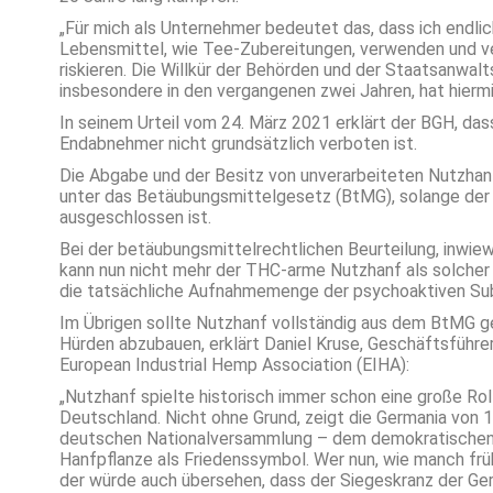
„Für mich als Unternehmer bedeutet das, dass ich endlich 
Lebensmittel, wie Tee-Zubereitungen, verwenden und ver
riskieren. Die Willkür der Behörden und der Staatsanwa
insbesondere in den vergangenen zwei Jahren, hat hiermi
In seinem Urteil vom 24. März 2021 erklärt der BGH, das
Endabnehmer nicht grundsätzlich verboten ist.
Die Abgabe und der Besitz von unverarbeiteten Nutzhan
unter das Betäubungsmittelgesetz (BtMG), solange der
ausgeschlossen ist.
Bei der betäubungsmittelrechtlichen Beurteilung, inwi
kann nun nicht mehr der THC-arme Nutzhanf als solcher
die tatsächliche Aufnahmemenge der psychoaktiven Su
Im Übrigen sollte Nutzhanf vollständig aus dem BtMG g
Hürden abzubauen, erklärt Daniel Kruse, Geschäftsfüh
European Industrial Hemp Association (EIHA):
„Nutzhanf spielte historisch immer schon eine große Rol
Deutschland. Nicht ohne Grund, zeigt die Germania von 1
deutschen Nationalversammlung – dem demokratischen 
Hanfpflanze als Friedenssymbol. Wer nun, wie manch früher
der würde auch übersehen, dass der Siegeskranz der 