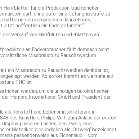
Hanfblätter für die Produktion traditioneller
markten darf, ohne dafür eine Gefängnisstrafe zu
ltschaften in den vergangenen Jahrzehnten,
t jetzt hoffentlich ein Ende gefunden.“
s der Verkauf von Hanfblüten und -blättern an
fprodukten an Endverbraucher fällt demnach nicht
 vorsätzliche Missbrauch zu Rauschzwecken
eweit ein Missbrauch zu Rauschzwecken denkbar ist,
 angeklagt werden. Ab sofort kommt es vielmehr auf
bstanz THC an.
estrichen werden, um die unnötigen bürokratischen
rer der Hempro International GmbH und Präsident der
le als Rohstoff und Lebensmittellieferant in
848 des Künstlers Philipp Veit, zum Anlass der ersten
Ursprung unseres Landes, den Zweig einer
er Historiker, dies lediglich als ‚Ölzweig‘ bezeichnet,
Germania passenderweise aus Eichenlaub – vom