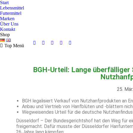
Start
Lebensmittel
Futtermittel
Marken
Über Uns
Kontakt
Shop
Top Menü
BGH-Urteil: Lange überfälliger 
Nutzhanf
25. Mär
BGH legalisiert Verkauf von Nutzhanfprodukten an E
Anbau und Vertrieb von Hanfblüten und -blättern nic
Wegweisendes Urteil für die deutsche Nutzhanfindus
Düsseldorf – Der Bundesgerichtshof hat den Weg für e
freigemacht. Dafür musste der Düsseldorfer Hanfunter
26 Jahre lang kämpfen: