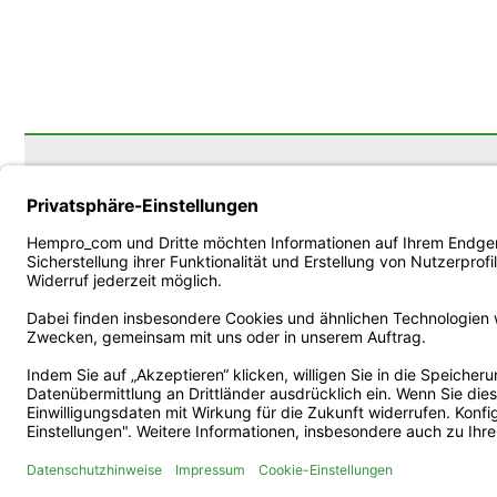
Kontakt
Hempro International
Münsterstr. 336
40470 Düsseldorf
Mo.- Fr. 9-14 Uhr
Tel.: +49 211 – 699 90 56 
Fax: +49 211 – 699 90 56 
E-Mail: service@hemp