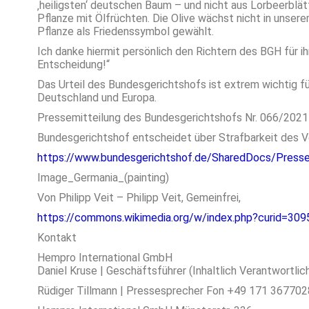
‚heiligsten‘ deutschen Baum – und nicht aus Lorbeerblä
Pflanze mit Ölfrüchten. Die Olive wächst nicht in uns
Pflanze als Friedenssymbol gewählt.
Ich danke hiermit persönlich den Richtern des BGH für 
Entscheidung!“
Das Urteil des Bundesgerichtshofs ist extrem wichtig fü
Deutschland und Europa.
Pressemitteilung des Bundesgerichtshofs Nr. 066/202
Bundesgerichtshof entscheidet über Strafbarkeit des 
https://www.bundesgerichtshof.de/SharedDocs/Press
Image_Germania_(painting)
Von Philipp Veit – Philipp Veit, Gemeinfrei,
https://commons.wikimedia.org/w/index.php?curid=30
Kontakt
Hempro International GmbH
Daniel Kruse | Geschäftsführer (Inhaltlich Verantwortli
Rüdiger Tillmann | Pressesprecher Fon +49 171 36770