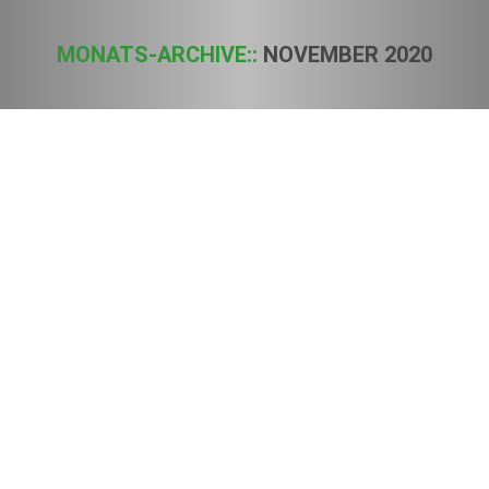
MONATS-ARCHIVE::
NOVEMBER 2020
Sie befinden sich hier:
EuGH entscheidet über Hanfextrakte:
Wegweisendes Urteil für die europäische
Zukunft von CBD
Presseinformationen
Von
Sven
20. November 2020
Brüssel / Köln – Ist das die Wende in der Diskussion um CBD-
Verkaufsverbote und die drohende Einstufung von CBD als
Betäubungsmittel? Der Gerichtshof der europäischen Union
in Luxemburg hat ein für die CBD-Branche bahnbrechendes
Urteil gesprochen. Danach darf ein Mitgliedsstaat der EU die
Vermarktung von in einem anderen Mitgliedsstaat
rechtmäßig hergestelltem Cannabidiol (CBD) nicht verbieten.
Das…