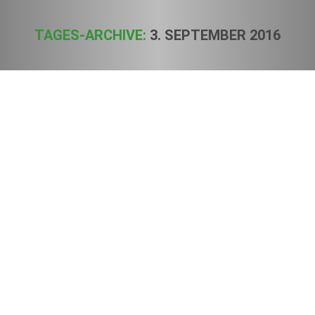
TAGES-ARCHIVE:
3. SEPTEMBER 2016
Sie befinden sich hier:
Stellungnahme zu THC-Werten in
Lebensmitteln
Publikationen
Von
Sven
3. September 2016
Die Rückruf-Aktion von Hanf-Proteinpulver (Marke Veganz,
April 2016) zeigt, dass der Begriff Tetrahydrocannabinol
(THC) unpräzise genutzt und die Berichterstattung
undifferenziert geführt wird. Grenzwerte werden genannt,
obwohl lediglich Empfeh-lungen vorliegen, die ihrerseits auf
dem Gehalt an Gesamt-THC oder dem Gehalt an Delta-9-
THC basieren. Im vorliegenden Fall wird der analytisch
ermittelte Gesamt-THC-Wert zur Beurteilung eines Hanf-
Lebensmittels mit…